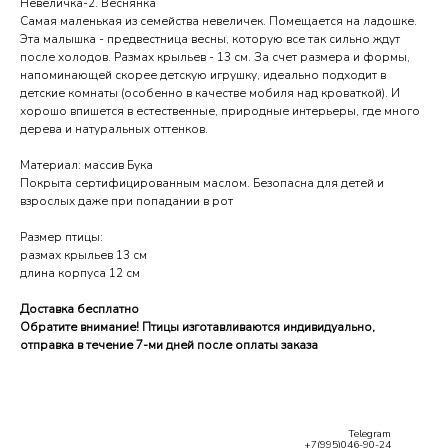
Невеличка-2. Веснянка
Самая маленькая из семейства невеличек. Помещается на ладошке.
Эта малышка - предвестница весны, которую все так сильно ждут
после холодов. Размах крыльев - 13 см. За счет размера и формы,
напоминающей скорее детскую игрушку, идеально подходит в
детские комнаты (особенно в качестве мобиля над кроваткой). И
хорошо впишется в естественные, природные интерьеры, где много
дерева и натуральных оттенков.
Материал: массив Бука
Покрыта сертифицированным маслом. Безопасна для детей и
взрослых даже при попадании в рот
Размер птицы:
размах крыльев 13 см
длина корпуса 12 см
Доставка бесплатно
Обратите внимание! Птицы изготавливаются индивидуально,
отправка в течение 7-ми дней после оплаты заказа
Telegram
+7(995)046-90-24